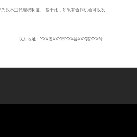
为数不过代理权制度。 基于此，如果有合作机会可以发
联系地址：XXX省XXX市XXX县XXX路XXX号